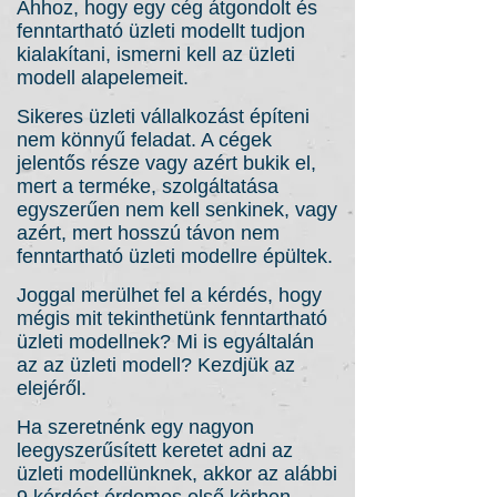
Ahhoz, hogy egy cég átgondolt és
fenntartható üzleti modellt tudjon
kialakítani, ismerni kell az üzleti
modell alapelemeit.
Sikeres üzleti vállalkozást építeni
nem könnyű feladat. A cégek
jelentős része vagy azért bukik el,
mert a terméke, szolgáltatása
egyszerűen nem kell senkinek, vagy
azért, mert hosszú távon nem
fenntartható üzleti modellre épültek.
Joggal merülhet fel a kérdés, hogy
mégis mit tekinthetünk fenntartható
üzleti modellnek? Mi is egyáltalán
az az üzleti modell? Kezdjük az
elejéről.
Ha szeretnénk egy nagyon
leegyszerűsített keretet adni az
üzleti modellünknek, akkor az alábbi