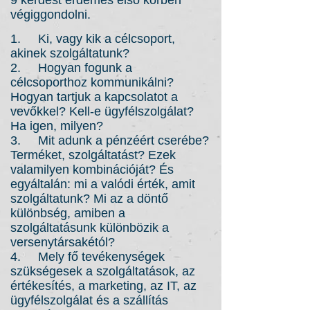
9 kérdést érdemes első körben
végiggondolni.
1. Ki, vagy kik a célcsoport,
akinek szolgáltatunk?
2. Hogyan fogunk a
célcsoporthoz kommunikálni?
Hogyan tartjuk a kapcsolatot a
vevőkkel? Kell-e ügyfélszolgálat?
Ha igen, milyen?
3. Mit adunk a pénzéért cserébe?
Terméket, szolgáltatást? Ezek
valamilyen kombinációját? És
egyáltalán: mi a valódi érték, amit
szolgáltatunk? Mi az a döntő
különbség, amiben a
szolgáltatásunk különbözik a
versenytársakétól?
4. Mely fő tevékenységek
szükségesek a szolgáltatások, az
értékesítés, a marketing, az IT, az
ügyfélszolgálat és a szállítás