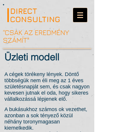
DIRECT
CONSULTING
“CSAK AZ EREDMÉNY
SZÁMÍT"
Üzleti modell
A cégek törékeny lények. Döntő
többségük nem éli meg az 1 éves
születésnapját sem, és csak nagyon
kevesen jutnak el oda, hogy sikeres
vállalkozássá lépjenek elő.
A bukásukhoz számos ok vezethet,
azonban a sok tényező közül
néhány toronymagasan
kiemelkedik.