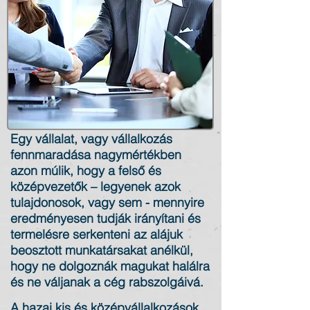
Egy vállalat, vagy vállalkozás
fennmaradása nagymértékben
azon múlik, hogy a felső és
középvezetők – legyenek azok
tulajdonosok, vagy sem - mennyire
eredményesen tudják irányítani és
termelésre serkenteni az alájuk
beosztott munkatársakat anélkül,
hogy ne dolgoznák magukat halálra
és ne váljanak a cég rabszolgáivá.
A hazai kis és középvállalkozások