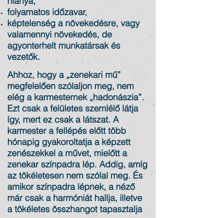
hiánya,
folyamatos időzavar,
képtelenség a növekedésre, vagy
valamennyi növekedés, de
agyonterhelt munkatársak és
vezetők.
Ahhoz, hogy a „zenekari mű”
megfelelően szólaljon meg, nem
elég a karmesternek „hadonászia”.
Ezt csak a felületes szemlélő látja
így, mert ez csak a látszat. A
karmester a fellépés előtt több
hónapig gyakoroltatja a képzett
zenészekkel a művet, mielőtt a
zenekar színpadra lép. Addig, amíg
az tökéletesen nem szólal meg. És
amikor színpadra lépnek, a néző
már csak a harmóniát hallja, illetve
a tökéletes összhangot tapasztalja