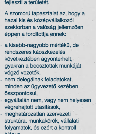
fejleszti a területét.
A szomorú tapasztalat az, hogy a
hazai kis és középvállalkozói
szektorban a valóság jellemzően
éppen a fordítottja ennek:
a kisebb-nagyobb mértékű, de
rendszeres káoszkezelés
következtében agyonterhelt,
gyakran a beosztottak munkáját
végző vezetők,
nem delegálnak feladatokat,
minden az ügyvezető kezében
összpontosul,
egyáltalán nem, vagy nem helyesen
végrehajtott utasítások,
meghatározatlan szervezeti
struktúra, munkakörök, vállalati
folyamatok, és ezért a kontroll