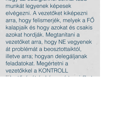
munkát legyenek képesek
elvégezni. A vezetőket kiképezni
arra, hogy felismerjék, melyek a FŐ
kalapjaik és hogy azokat és csakis
azokat hordják. Megtanítani a
vezetőket arra, hogy NE vegyenek
át problémát a beosztottaiktól,
illetve arra; hogyan delegáljanak
feladatokat. Megértetni a
vezetőkkel a KONTROLL
jelentőségét és képessé tenni őket
arra, hogy megfelelően
vezessenek és megfelelő idő alatt
zárjanak le értekezleteket,
megbeszéléseket.
Taktikai időmenedzsment: A céges
belső kommunikáció teljes kontrollja.
Az offline – papír alapú – információ
áramlás