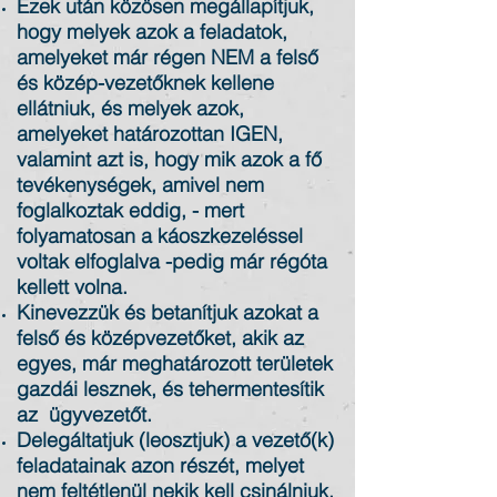
Ezek után közösen megállapítjuk,
hogy melyek azok a feladatok,
amelyeket már régen NEM a felső
és közép-vezetőknek kellene
ellátniuk, és melyek azok,
amelyeket határozottan IGEN,
valamint azt is, hogy mik azok a fő
tevékenységek, amivel nem
foglalkoztak eddig, - mert
folyamatosan a káoszkezeléssel
voltak elfoglalva -pedig már régóta
kellett volna.
Kinevezzük és betanítjuk azokat a
felső és középvezetőket, akik az
egyes, már meghatározott területek
gazdái lesznek, és tehermentesítik
az ügyvezetőt.
Delegáltatjuk (leosztjuk) a vezető(k)
feladatainak azon részét, melyet
nem feltétlenül nekik kell csinálniuk.