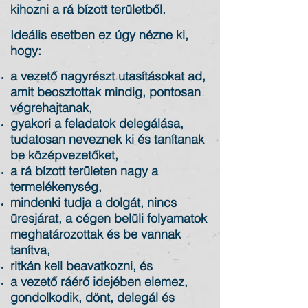
kihozni a rá bízott területből.
Ideális esetben ez úgy nézne ki,
hogy:
a vezető nagyrészt utasításokat ad,
amit beosztottak mindig, pontosan
végrehajtanak,
gyakori a feladatok delegálása,
tudatosan neveznek ki és tanítanak
be középvezetőket,
a rá bízott területen nagy a
termelékenység,
mindenki tudja a dolgát, nincs
üresjárat, a cégen belüli folyamatok
meghatározottak és be vannak
tanítva,
ritkán kell beavatkozni, és
a vezető ráérő idejében elemez,
gondolkodik, dönt, delegál és