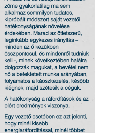
zöme gyakorlatilag ma sem
alkalmaz semmilyen tudatos,
kipróbált módszert saját vezetői
hatékonyságának növelése
érdekében. Marad az ötletszerű,
leginkább egykezes irányítás –
minden az ő kezükben
összpontosul, és mindenről tudniuk
kell -, minek következtében halálra
dolgozzák magukat, a bevétel nem
nő a befektetett munka arányában,
folyamatos a káoszkezelés, később
kiégnek, majd szétesik a cégük.
A hatékonyság a ráfordítások és az
elért eredmények viszonya.
Egy vezető esetében ez azt jelenti,
hogy minél kisebb
energiaráfordítással, minél többet