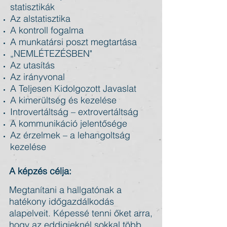
statisztikák
Az alstatisztika
A kontroll fogalma
A munkatársi poszt megtartása
„NEMLÉTEZÉSBEN"
Az utasítás
Az irányvonal
A Teljesen Kidolgozott Javaslat
A kimerültség és kezelése
Introvertáltság – extrovertáltság
A kommunikáció jelentősége
Az érzelmek – a lehangoltság
kezelése
A képzés célja:
Megtanítani a hallgatónak a
hatékony időgazdálkodás
alapelveit. Képessé tenni őket arra,
hogy az eddigieknél sokkal több