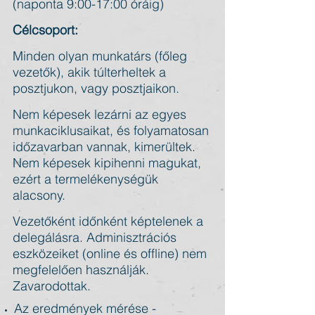
(naponta 9:00-17:00 óráig)
Célcsoport:
Minden olyan munkatárs (főleg
vezetők), akik túlterheltek a
posztjukon, vagy posztjaikon.
Nem képesek lezárni az egyes
munkaciklusaikat, és folyamatosan
időzavarban vannak, kimerültek.
Nem képesek kipihenni magukat,
ezért a termelékenységük
alacsony.
Vezetőként időnként képtelenek a
delegálásra. Adminisztrációs
eszközeiket (online és offline) nem
megfelelően használják.
Zavarodottak.
Az eredmények mérése -