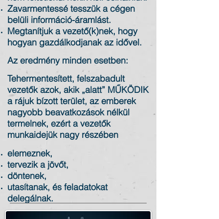
Zavarmentessé tesszük a cégen
belüli információ-áramlást.
Megtanítjuk a vezető(k)nek, hogy
hogyan gazdálkodjanak az idővel.
Az eredmény minden esetben:
Tehermentesített, felszabadult
vezetők azok, akik „alatt” MŰKÖDIK
a rájuk bízott terület, az emberek
nagyobb beavatkozások nélkül
termelnek, ezért a vezetők
munkaidejük nagy részében
elemeznek,
tervezik a jövőt,
döntenek,
utasítanak, és feladatokat
delegálnak.